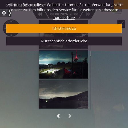
Mit dem Besuch dieser Webseite stimmen Sie der Verwendung von
Styria Media Center
Cookies zu. Dies hilft uns den Service für Sie weiter zu verbessern.
08.08.2026
20:00
Datenschutz
Graz Rathaustur
Ich stimme zu
Nur technisch erforderliche
Panoramakamera 
Panoramakamera 
Talstation